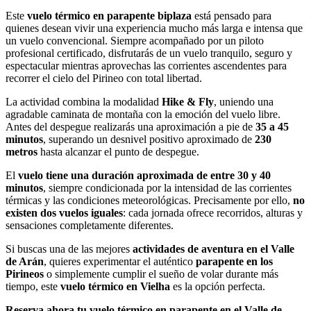
Este
vuelo térmico en parapente biplaza
está pensado para
quienes desean vivir una experiencia mucho más larga e intensa que
un vuelo convencional. Siempre acompañado por un piloto
profesional certificado, disfrutarás de un vuelo tranquilo, seguro y
espectacular mientras aprovechas las corrientes ascendentes para
recorrer el cielo del Pirineo con total libertad.
La actividad combina la modalidad
Hike & Fly
, uniendo una
agradable caminata de montaña con la emoción del vuelo libre.
Antes del despegue realizarás una aproximación a pie de
35 a 45
minutos
, superando un desnivel positivo aproximado de
230
metros
hasta alcanzar el punto de despegue.
El
vuelo tiene una duración aproximada de entre 30 y 40
minutos
, siempre condicionada por la intensidad de las corrientes
térmicas y las condiciones meteorológicas. Precisamente por ello,
no
existen dos vuelos iguales
: cada jornada ofrece recorridos, alturas y
sensaciones completamente diferentes.
Si buscas una de las mejores
actividades de aventura en el Valle
de Arán
, quieres experimentar el auténtico
parapente en los
Pirineos
o simplemente cumplir el sueño de volar durante más
tiempo, este
vuelo térmico en Vielha
es la opción perfecta.
Reserva ahora tu vuelo térmico en parapente en el Valle de