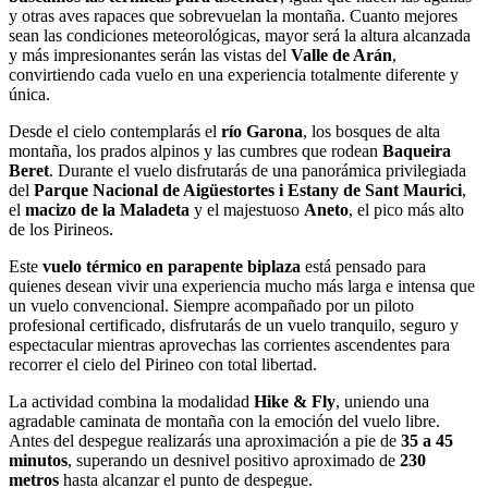
y otras aves rapaces que sobrevuelan la montaña. Cuanto mejores
sean las condiciones meteorológicas, mayor será la altura alcanzada
y más impresionantes serán las vistas del
Valle de Arán
,
convirtiendo cada vuelo en una experiencia totalmente diferente y
única.
Desde el cielo contemplarás el
río Garona
, los bosques de alta
montaña, los prados alpinos y las cumbres que rodean
Baqueira
Beret
. Durante el vuelo disfrutarás de una panorámica privilegiada
del
Parque Nacional de Aigüestortes i Estany de Sant Maurici
,
el
macizo de la Maladeta
y el majestuoso
Aneto
, el pico más alto
de los Pirineos.
Este
vuelo térmico en parapente biplaza
está pensado para
quienes desean vivir una experiencia mucho más larga e intensa que
un vuelo convencional. Siempre acompañado por un piloto
profesional certificado, disfrutarás de un vuelo tranquilo, seguro y
espectacular mientras aprovechas las corrientes ascendentes para
recorrer el cielo del Pirineo con total libertad.
La actividad combina la modalidad
Hike & Fly
, uniendo una
agradable caminata de montaña con la emoción del vuelo libre.
Antes del despegue realizarás una aproximación a pie de
35 a 45
minutos
, superando un desnivel positivo aproximado de
230
metros
hasta alcanzar el punto de despegue.