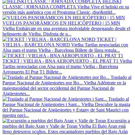
HELISKI
CLASSIC | JORNADA COMPLETA
Vielha
Vive el heliski en su
versión más auténtica con el Programa Classic, dise&ntild...
VUELOS PANORÁMICOS EN HELICÓPTERO | 15 MIN
Vielha
Embárcate en una aventura inolvidable despegando desde el
helipuerto de Vielha. Disfruta de u...
TICKET |
VIELHA - BARCELONA NORD
Vielha
Tarifas negociadas con
Alsa para el tramo Vielha - Barcelona Billete de línea regula...
TICKET | VIELHA - BNA AEROPUERTO - EL PRAT T1
Vielha
Tarifas negociadas con Alsa para el tramo Vielha - Barcelona
Aeropuerto El Prat T1 Billete...
Traslado al
Parque Nacional de Aigüestortes por Bo...
Vielha
Adéntrate en la
majestuosidad del sector occidental del Parque Nacional de
Aigüestortes...
Traslado al
Parque Nacional de Aigüestortes i Sant...
Vielha
Descubre la magia
del Parque Nacional de Aigüestortes y Estany de Sant Maurici con
nuestra opci...
Excursión a
pueblos del Bajo Aran y Valle de Toran
Vielha
El Bajo Aran está
lleno detesoros ocultos. Estos encantadores pueblos del Bajo Arán