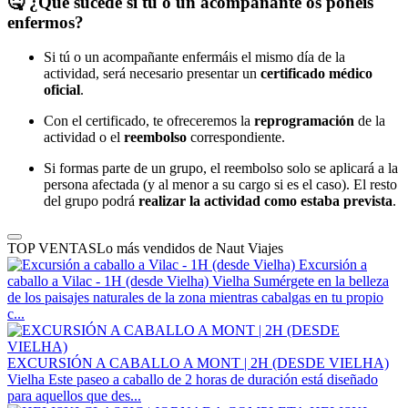
🤒
¿Qué sucede si tú o un acompañante os ponéis
enfermos?
Si tú o un acompañante enfermáis el mismo día de la
actividad, será necesario presentar un
certificado médico
oficial
.
Con el certificado, te ofreceremos la
reprogramación
de la
actividad o el
reembolso
correspondiente.
Si formas parte de un grupo, el reembolso solo se aplicará a la
persona afectada (y al menor a su cargo si es el caso). El resto
del grupo podrá
realizar la actividad como estaba prevista
.
TOP VENTAS
Lo más vendidos de Naut Viajes
Excursión a
caballo a Vilac - 1H (desde Vielha)
Vielha
Sumérgete en la belleza
de los paisajes naturales de la zona mientras cabalgas en tu propio
c...
EXCURSIÓN A CABALLO A MONT | 2H (DESDE VIELHA)
Vielha
Este paseo a caballo de 2 horas de duración está diseñado
para aquellos que des...