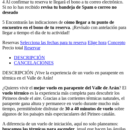
4
Al confirmar tu reserva te llegará el bono a tu correo electrónico.
Si no lo has recibido
revisa tu bandeja de Spam o correo no
deseado
5
Encontrarás las indicaciones de
cómo llegar a tu punto de
encuentro en el bono de tu reserva
. ¡Revísalo con antelación para
llegar a tiempo el dia de tu actividad!
Reservas
Selecciona las fechas para tu reserva
Elige hora
Concepto
Precio total
Reservar
DESCRIPCIÓN
CANCELACIONES
DESCRIPCIÓN
¡Vive la experiencia de un vuelo en parapente en
térmica en el Valle de Arán!
¿Quieres vivir el
mejor vuelo en parapente del Valle de Arán
? El
vuelo térmico
es la experiencia más completa para descubrir los
Pirineos desde el aire. Gracias a las corrientes térmicas naturales, el
parapente gana altura y permanece en vuelo durante mucho más
tiempo, permitiéndote disfrutar de
30 a 40 minutos de vuelo
sobre
algunos de los paisajes más espectaculares del Pirineo catalán.
A diferencia de un vuelo de iniciación, aquí no solo planeamos:
buscamos las térmicas para ascender
, igual que hacen las águilas