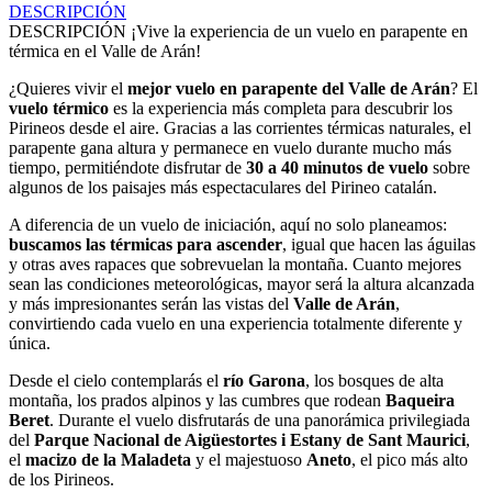
DESCRIPCIÓN
DESCRIPCIÓN
¡Vive la experiencia de un vuelo en parapente en
térmica en el Valle de Arán!
¿Quieres vivir el
mejor vuelo en parapente del Valle de Arán
? El
vuelo térmico
es la experiencia más completa para descubrir los
Pirineos desde el aire. Gracias a las corrientes térmicas naturales, el
parapente gana altura y permanece en vuelo durante mucho más
tiempo, permitiéndote disfrutar de
30 a 40 minutos de vuelo
sobre
algunos de los paisajes más espectaculares del Pirineo catalán.
A diferencia de un vuelo de iniciación, aquí no solo planeamos:
buscamos las térmicas para ascender
, igual que hacen las águilas
y otras aves rapaces que sobrevuelan la montaña. Cuanto mejores
sean las condiciones meteorológicas, mayor será la altura alcanzada
y más impresionantes serán las vistas del
Valle de Arán
,
convirtiendo cada vuelo en una experiencia totalmente diferente y
única.
Desde el cielo contemplarás el
río Garona
, los bosques de alta
montaña, los prados alpinos y las cumbres que rodean
Baqueira
Beret
. Durante el vuelo disfrutarás de una panorámica privilegiada
del
Parque Nacional de Aigüestortes i Estany de Sant Maurici
,
el
macizo de la Maladeta
y el majestuoso
Aneto
, el pico más alto
de los Pirineos.