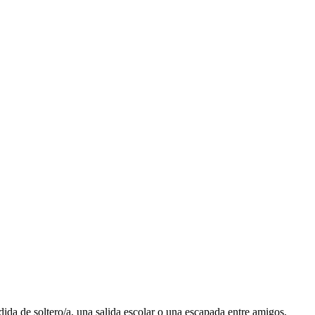
da de soltero/a, una salida escolar o una escapada entre amigos,