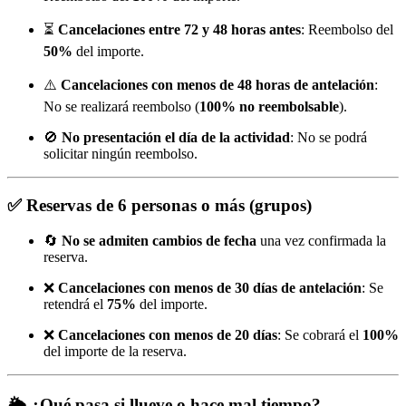
⏳
Cancelaciones entre 72 y 48 horas antes
: Reembolso del
50%
del importe.
⚠️
Cancelaciones con menos de 48 horas de antelación
:
No se realizará reembolso (
100% no reembolsable
).
🚫
No presentación el día de la actividad
: No se podrá
solicitar ningún reembolso.
✅
Reservas de 6 personas o más (grupos)
🔄
No se admiten cambios de fecha
una vez confirmada la
reserva.
❌
Cancelaciones con menos de 30 días de antelación
: Se
retendrá el
75%
del importe.
❌
Cancelaciones con menos de 20 días
: Se cobrará el
100%
del importe de la reserva.
🌦️
¿Qué pasa si llueve o hace mal tiempo?