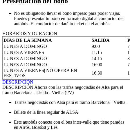
Presentación del bono
No es obligatorio llevar el bono impreso para poder viajar.
Puedes presentar tu bono en formato digital al conductor del
autobús. El conductor de dará tu ticket en el autobús.
HORARIOS Y DURACIÓN
DÍAS DE LA SEMANA
SALIDA
LUNES A DOMINGO
9:00
7
LUNES A VIERNES
11:15
1
LUNES A DOMINGO
14:15
3
LUNES A DOMINGO
16:00
7
LUNES A VIERNES| NO OPERA EN
16:30
1
FESTIVOS
DESCRIPCIÓN
DESCRIPCIÓN
Ahorra con las tarifas negociadas de Alsa para el
tramo Barcelona - Lleida - Vielha (I/V)
Tarifas negociadas con Alsa para el tramo Barcelona - Vielha.
Billete de la línea regular de ALSA
Este autobús conecta con el bus inter-valle que tiene paradas
en Arrós, Bossòst y Les.