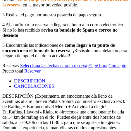
la reserva
en la mayor brevedad posible.
3
Realiza el pago por nuestra pasarela de pago segura
4
Al confirmar tu reserva te llegará el bono a tu correo electrónico.
Si no lo has recibido
revisa tu bandeja de Spam o correo no
deseado
5
Encontrarás las indicaciones de
cómo llegar a tu punto de
encuentro en el bono de tu reserva
. ¡Revísalo con antelación para
llegar a tiempo el dia de tu actividad!
Reservas
Selecciona las fechas para tu reserva
Elige hora
Concepto
Precio total
Reservar
DESCRIPCIÓN
CANCELACIONES
DESCRIPCIÓN
¡Experimenta un emocionante día lleno de
aventuras al aire libre en Pallars Sobirá con nuestro exclusivo Pack
de Rafting + Barranco nivel Medio + Actividad a elegir!
En Rafting Llavorsí - Rialp, te ofrecemos una emocionante bajada
de 14 km de rafting en el río. Puedes elegir entre dos horarios de
salida, a las 9:30h o a las 11:30h, para que se ajuste a tu agenda.
Durante la experiencia, te maravillarás con los impresionantes