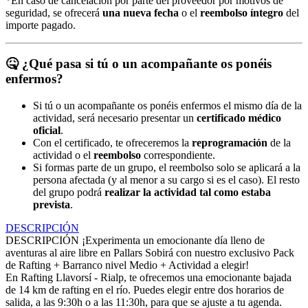
*En caso de cancelación por parte del proveedor por motivos de
seguridad, se ofrecerá
una nueva fecha
o el
reembolso íntegro
del
importe pagado.
🤒
¿Qué pasa si tú o un acompañante os ponéis
enfermos?
Si tú o un acompañante os ponéis enfermos el mismo día de la
actividad, será necesario presentar un
certificado médico
oficial
.
Con el certificado, te ofreceremos la
reprogramación
de la
actividad o el
reembolso
correspondiente.
Si formas parte de un grupo, el reembolso solo se aplicará a la
persona afectada (y al menor a su cargo si es el caso). El resto
del grupo podrá
realizar la actividad tal como estaba
prevista
.
DESCRIPCIÓN
DESCRIPCIÓN
¡Experimenta un emocionante día lleno de
aventuras al aire libre en Pallars Sobirá con nuestro exclusivo Pack
de Rafting + Barranco nivel Medio + Actividad a elegir!
En Rafting Llavorsí - Rialp, te ofrecemos una emocionante bajada
de 14 km de rafting en el río. Puedes elegir entre dos horarios de
salida, a las 9:30h o a las 11:30h, para que se ajuste a tu agenda.