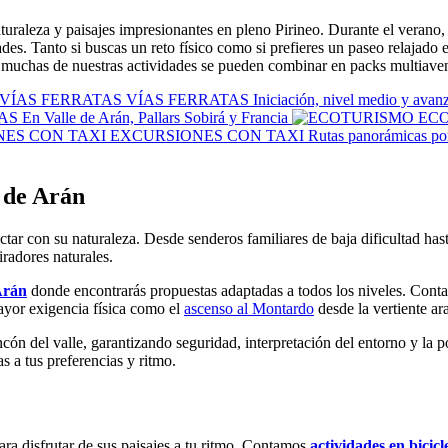
uraleza y paisajes impresionantes en pleno Pirineo. Durante el verano, 
edades. Tanto si buscas un reto físico como si prefieres un paseo relajad
 muchas de nuestras actividades se pueden combinar en packs multiaven
VÍAS FERRATAS
Iniciación, nivel medio y avan
AS
En Valle de Arán, Pallars Sobirá y Francia
EC
EXCURSIONES CON TAXI
Rutas panorámicas por
 de Arán
tar con su naturaleza. Desde senderos familiares de baja dificultad has
iradores naturales.
Arán
donde encontrarás propuestas adaptadas a todos los niveles. Contam
mayor exigencia física como el
ascenso al Montardo
desde la vertiente ar
cón del valle, garantizando seguridad, interpretación del entorno y la p
 a tus preferencias y ritmo.
ara disfrutar de sus paisajes a tu ritmo. Contamos
actividades en bicicl