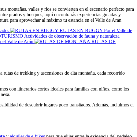
sus montañas, valles y ríos se convierten en el escenario perfecto para
o entre prados y bosques, aquí encontrarás experiencias guiadas y
tura para aprovechar al máximo tu estancia en el Valle de Arán.
zado.
RUTAS EN BUGGY
Por el Valle de
OTURISMO
Actividades de observación de fauna y naturaleza
 el Valle de Arán
RUTAS DE
ta rutas de trekking y ascensiones de alta montaña, cada recorrido
os con itinerarios cortos ideales para familias con niños, como los
anesa.
osibilidad de descubrir lugares poco transitados. Además, incluimos el
eta
y
alquiler de e-bikes
para que elijas entre la exigencia del pedaleo