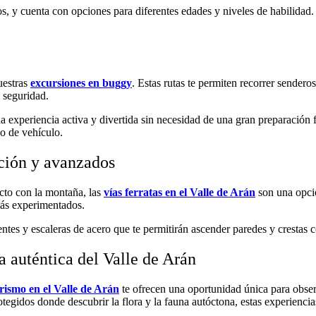
os, y cuenta con opciones para diferentes edades y niveles de habilidad.
uestras
excursiones en buggy
. Estas rutas te permiten recorrer sender
 seguridad.
 experiencia activa y divertida sin necesidad de una gran preparación f
o de vehículo.
iación y avanzados
ecto con la montaña, las
vías ferratas en el Valle de Arán
son una opció
 más experimentados.
ntes y escaleras de acero que te permitirán ascender paredes y crestas 
a auténtica del Valle de Arán
rismo en el Valle de Arán
te ofrecen una oportunidad única para observ
otegidos donde descubrir la flora y la fauna autóctona, estas experienci