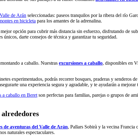
l Valle de Arán
seleccionadas: paseos tranquilos por la ribera del río Ga
montes en bicicleta
para los amantes de la adrenalina.
a mejor opción para cubrir más distancia sin esfuerzo, disfrutando de su
 únicos, darte consejos de técnica y garantizar tu seguridad.
a montando a caballo. Nuestras
excursiones a caballo
, disponibles en V
 jinetes experimentados, podrás recorrer bosques, praderas y senderos d
egurarte una experiencia segura y agradable, y te ayudarán a mejorar tu
s a caballo en Beret
son perfectas para familias, parejas o grupos de ami
y alrededores
s de aventuras del Valle de Arán
, Pallars Sobirà y la vecina Francia
nos naturales espectaculares.