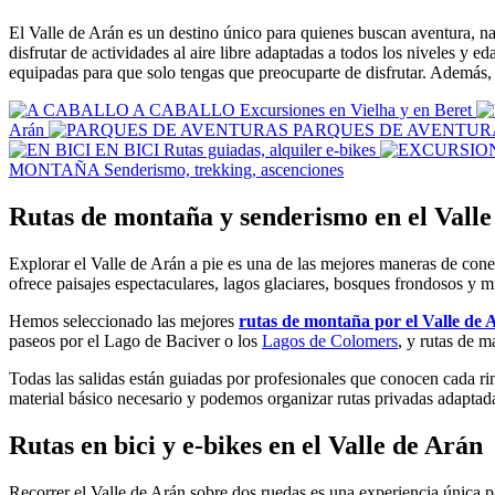
El Valle de Arán es un destino único para quienes buscan aventura, nat
disfrutar de actividades al aire libre adaptadas a todos los niveles y 
equipadas para que solo tengas que preocuparte de disfrutar. Además,
A CABALLO
Excursiones en Vielha y en Beret
Arán
PARQUES DE AVENTUR
EN BICI
Rutas guiadas, alquiler e-bikes
MONTAÑA
Senderismo, trekking, ascenciones
Rutas de montaña y senderismo en el Valle
Explorar el Valle de Arán a pie es una de las mejores maneras de conec
ofrece paisajes espectaculares, lagos glaciares, bosques frondosos y m
Hemos seleccionado las mejores
rutas de montaña por el Valle de 
paseos por el Lago de Baciver o los
Lagos de Colomers
, y rutas de 
Todas las salidas están guiadas por profesionales que conocen cada rin
material básico necesario y podemos organizar rutas privadas adaptadas
Rutas en bici y e-bikes en el Valle de Arán
Recorrer el Valle de Arán sobre dos ruedas es una experiencia única p